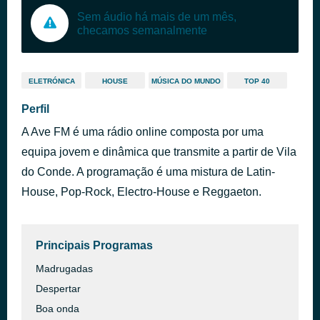
Sem áudio há mais de um mês,
checamos semanalmente
ELETRÓNICA
HOUSE
MÚSICA DO MUNDO
TOP 40
Perfil
A Ave FM é uma rádio online composta por uma
equipa jovem e dinâmica que transmite a partir de Vila
do Conde. A programação é uma mistura de Latin-
House, Pop-Rock, Electro-House e Reggaeton.
Principais Programas
Madrugadas
Despertar
Boa onda