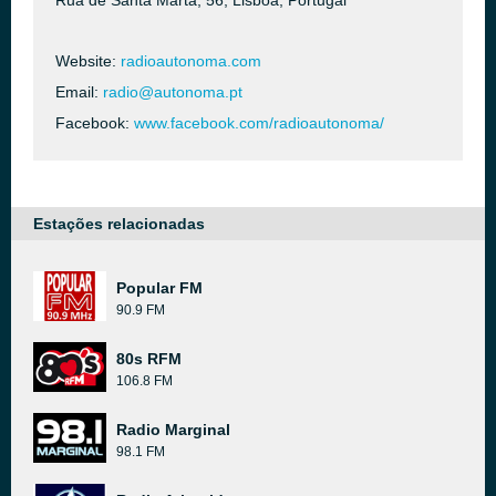
Rua de Santa Marta, 56, Lisboa, Portugal
Website:
radioautonoma.com
Email:
radio@autonoma.pt
Facebook:
www.facebook.com/radioautonoma/
Estações relacionadas
Popular FM
90.9 FM
80s RFM
106.8 FM
Radio Marginal
98.1 FM