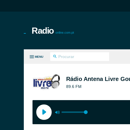
Radio
online.com.pt
MENU
S GÉNEROS
Rádio Antena Livre Go
89.6 FM