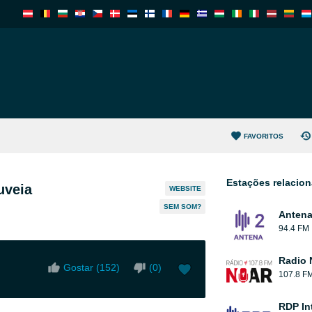
FAVORITOS
Estações relacio
uveia
WEBSITE
SEM SOM?
Antena
94.4 FM
Radio 
Gostar (
152
)
(
0
)
107.8 F
RDP In