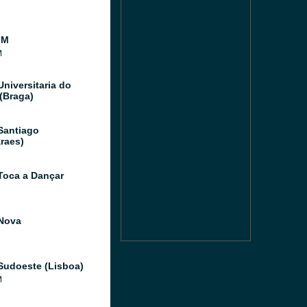
FM
M
Universitaria do
(Braga)
Santiago
raes)
Toca a Dançar
Nova
Sudoeste (Lisboa)
M