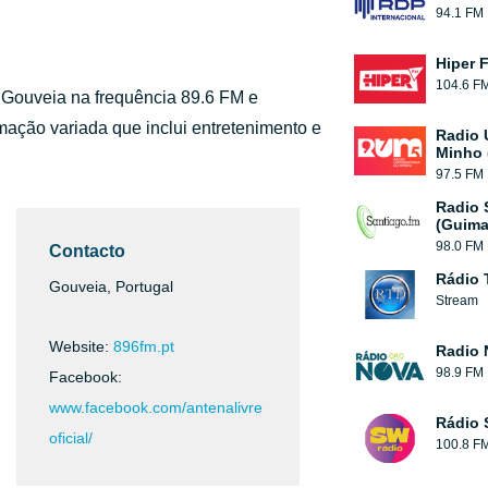
94.1 FM
Hiper 
104.6 F
de Gouveia na frequência 89.6 FM e
ação variada que inclui entretenimento e
Radio 
Minho 
97.5 FM
Radio 
(Guima
98.0 FM
Contacto
Rádio 
Gouveia, Portugal
Stream
Website:
896fm.pt
Radio 
98.9 FM
Facebook:
www.facebook.com/antenalivre
Rádio 
oficial/
100.8 F