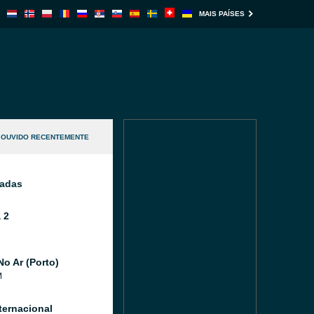
MAIS PAÍSES
OUVIDO RECENTEMENTE
nadas
 2
No Ar (Porto)
M
ternacional