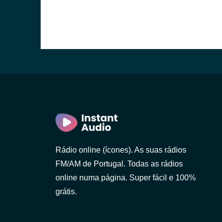
o)
Rádio online (ícones). As suas rádios
FM/AM de Portugal. Todas as rádios
online numa página. Super fácil e 100%
grátis.
 Gaia)
 Lanhoso)