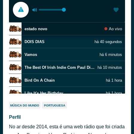
estado novo
Ao vivo
DOIS DIAS
há 40 segundos
Vamos
há 6 minutos
The Best Of Irish Indie Com Paul Dillon
há 10 minutos
Bird On A Chain
há 1 hora
Like It's Her Birthday
há 1 hora
Right Here With You
há 2 horas
MÚSICA DO MUNDO
PORTUGUESA
Perfil
Fallen Angel
há 2 horas
No ar desde 2014, esta é uma web rádio que foi criada
Loser
há 2 horas