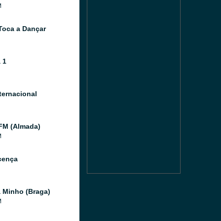
M
Toca a Dançar
 1
ternacional
FM (Almada)
M
cença
 Minho (Braga)
M