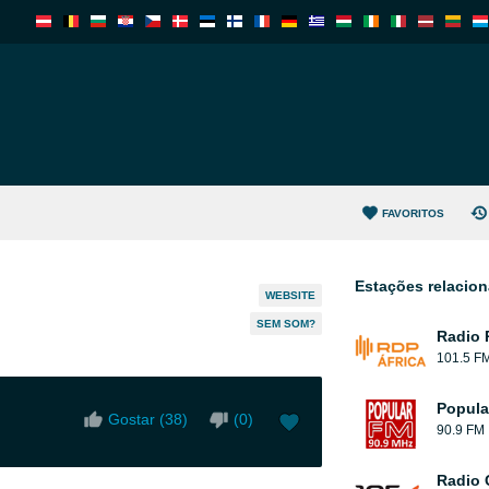
FAVORITOS
Estações relacio
WEBSITE
SEM SOM?
Radio 
101.5 F
Popula
Gostar (
38
)
(
0
)
90.9 FM
Radio 