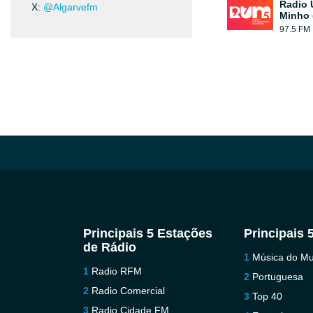
Radio 
X:
@Algarvefm
Minho 
97.5 FM
Principais 5 Estações
Principais 
de Rádio
Música do M
Radio RFM
Portuguesa
Radio Comercial
Top 40
Radio Cidade FM