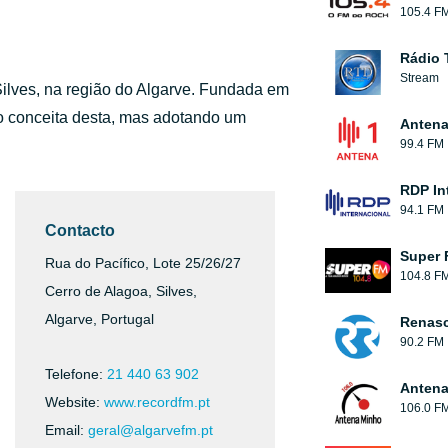
105.4 F
Rádio 
Stream
ilves, na região do Algarve. Fundada em
 o conceita desta, mas adotando um
Antena
99.4 FM
RDP In
94.1 FM
Contacto
Super 
Rua do Pacífico, Lote 25/26/27
104.8 F
Cerro de Alagoa, Silves,
Algarve, Portugal
Renas
90.2 FM
Telefone:
21 440 63 902
Antena
Website:
www.recordfm.pt
106.0 F
Email:
geral@algarvefm.pt