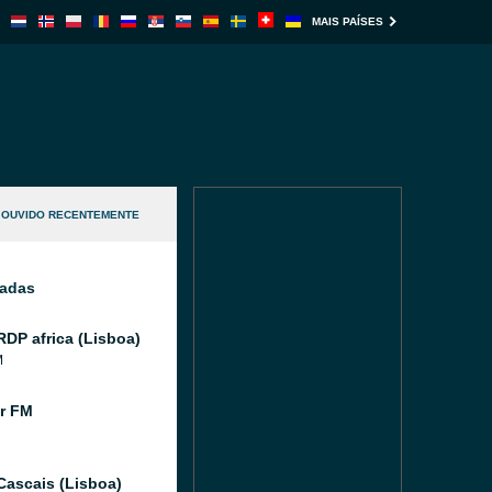
MAIS PAÍSES
OUVIDO RECENTEMENTE
nadas
RDP africa (Lisboa)
M
r FM
Cascais (Lisboa)