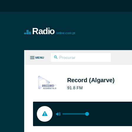
Radio
online.com.pt
MENU
S GÉNEROS
Record (Algarve)
91.8 FM