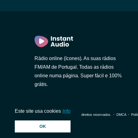
(Braga)
Rádio online (ícones). As suas rádios
FM/AM de Portugal. Todas as rádios
online numa página. Super fácil e 100%
grátis.
Este site usa cookies
Info
© 2026 InstantAudio. Todos os direitos reservados. ・
DMCA
・
Polí
OK