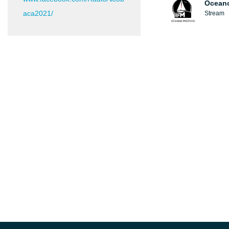
Oceano
aca2021/
Stream