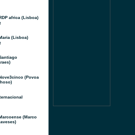
RDP africa (Lisboa)
M
Maria (Lisboa)
M
Santiago
raes)
Nove3cinco (Povoa
hoso)
ternacional
Marcoense (Marco
aveses)