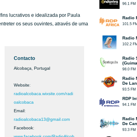
96.1 FM
ns lucrativos e idealizada por Paula
Radio 
entreter os seus ouvintes, através de uma
101.5 F
Radio 
102.2 F
Contacto
Radio 
(Guima
Alcobaça, Portugal
98.0 FM
Radio 
De Lan
Website:
93.5 FM
radioalcobaca.wixsite.com/radi
RDP In
oalcobaca
94.1 FM
Email:
Radio 
radioalcobaca13@gmail.com
De Can
Facebook:
93.3 FM
www.facebook.com/RadioAlcob