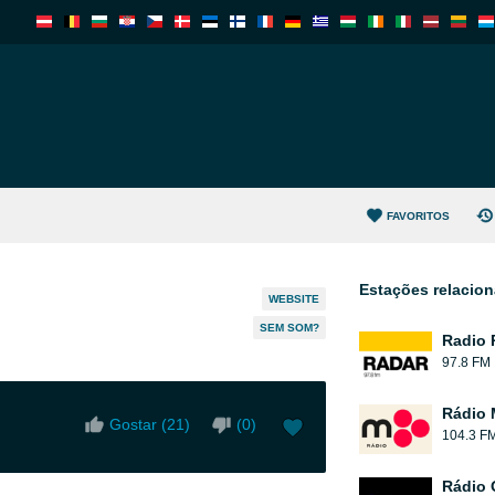
FAVORITOS
Estações relacio
WEBSITE
SEM SOM?
Radio 
97.8 FM
Rádio 
Gostar (
21
)
(
0
)
104.3 F
Rádio 