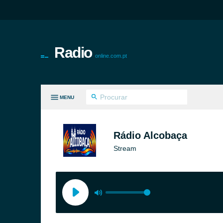
Radio
online.com.pt
MENU
S GÉNEROS
Rádio Alcobaça
Stream