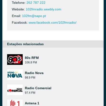
Telefone:
262 787 222
Website:
102fmradio.weebly.com
Email:
102fm@sapo.pt
Facebook:
www.facebook.com/102fmradio/
Estações relacionadas
80s RFM
106.8 FM
Radio Nova
98.9 FM
Radio Comercial
97.4 FM
Antena 1