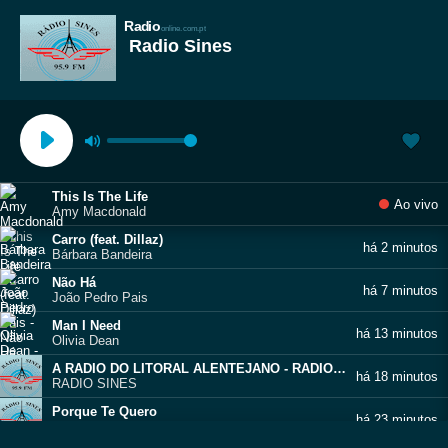
Radio
online.com.pt
Radio Sines
This Is The Life
Ao vivo
Amy Macdonald
Carro (feat. Dillaz)
há 2 minutos
Bárbara Bandeira
Não Há
há 7 minutos
João Pedro Pais
Man I Need
há 13 minutos
Olivia Dean
A RADIO DO LITORAL ALENTEJANO - RADIOSINES.COM
há 18 minutos
RADIO SINES
Porque Te Quero
há 23 minutos
Inês Monstro