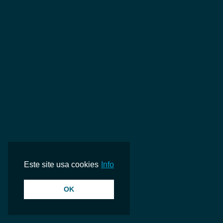
Don't You (Forget About Me)
há 27 minutos
Simple Minds
I Swear
há 33 minutos
All-4-One
SE EU FOSSE A TI! (COM MURTA)
há 38 minutos
MARIANA PEREIRA
Chico
há 42 minutos
Luísa Sonza
Este site usa cookies
Info
OK