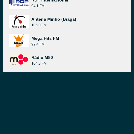
RDP Internacional
94.1 FM
Antena Minho (Braga)
106.0 FM
Mega Hits FM
92.4 FM
Rádio M80
104.3 FM