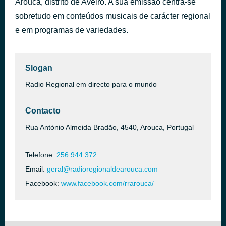
Arouca, distrito de Aveiro. A sua emissão centra-se
Sra. Da Assunção
sobretudo em conteúdos musicais de carácter regional
há 1 hora
Rancho Folclórico de Roriz - Sto Tirso
e em programas de variedades.
Slogan
Radio Regional em directo para o mundo
Contacto
Rua António Almeida Bradão, 4540, Arouca, Portugal
Telefone:
256 944 372
Email:
geral@radioregionaldearouca.com
Facebook:
www.facebook.com/rrarouca/