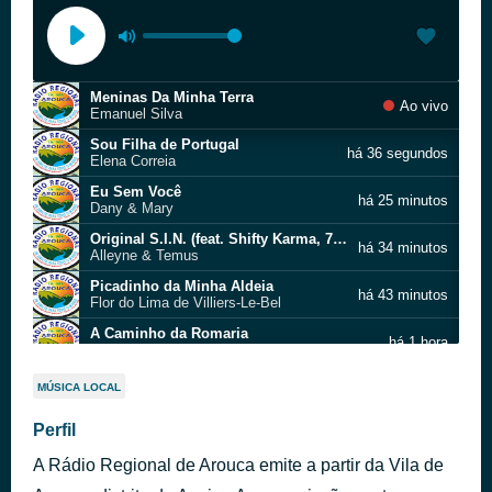
Meninas Da Minha Terra
Ao vivo
Emanuel Silva
Sou Filha de Portugal
há 36 segundos
Elena Correia
Eu Sem Você
há 25 minutos
Dany & Mary
Original S.I.N. (feat. Shifty Karma, 7 & Sherr Kan)
há 34 minutos
Alleyne & Temus
Picadinho da Minha Aldeia
há 43 minutos
Flor do Lima de Villiers-Le-Bel
A Caminho da Romaria
há 1 hora
Grupo Folclórico Danças e Cantares de Joane
Carapuça
há 1 hora
MÚSICA LOCAL
Grupo Folclórico da Casa do Povo de Santa Cruz do Bispo
Jardim Da Primavera
Perfil
há 1 hora
Grupo De Cantares Regionais "Os Afluentes Do Sado"
A Rádio Regional de Arouca emite a partir da Vila de
Sou Um Jovem Passarinho
há 1 hora
Grupo Coral e Instrumental da Casa do Povo de Alvalade