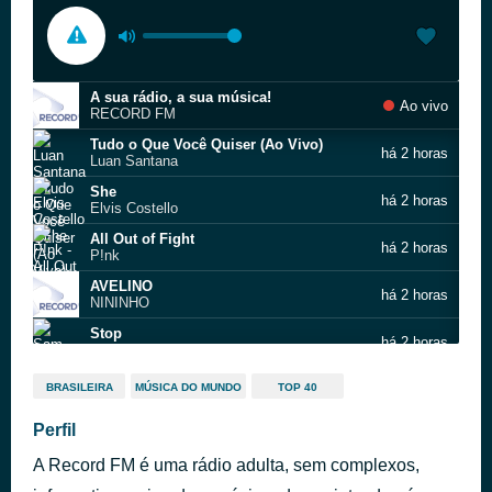
A sua rádio, a sua música!
Ao vivo
RECORD FM
Tudo o Que Você Quiser (Ao Vivo)
há 2 horas
Luan Santana
She
há 2 horas
Elvis Costello
All Out of Fight
há 2 horas
P!nk
AVELINO
há 2 horas
NININHO
Stop
há 2 horas
Sam Brown
Ready or Not
há 2 horas
BRASILEIRA
MÚSICA DO MUNDO
TOP 40
Fugees
Ahora Quien
Perfil
há 2 horas
Marc Anthony
A Record FM é uma rádio adulta, sem complexos,
San Pedro
há 2 horas
Marta Gómez