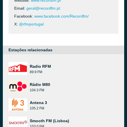
Website:
www.recordfm.pt
Email:
geral@recordfm.pt
Facebook:
www.facebook.com/Recordfm/
X:
@rfmportugal
Estações relacionadas
Radio RFM
89.9 FM
Rádio M80
104.3 FM
Antena 3
105.2 FM
Smooth FM (Lisboa)
103.0 FM