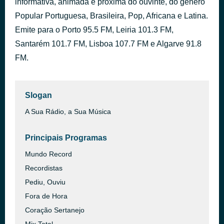
informativa, animada e próxima do ouvinte, do género
Through the Barricades
Popular Portuguesa, Brasileira, Pop, Africana e Latina.
há 2 horas
Spandau Ballet
Emite para o Porto 95.5 FM, Leiria 101.3 FM,
Santarém 101.7 FM, Lisboa 107.7 FM e Algarve 91.8
FM.
Slogan
A Sua Rádio, a Sua Música
Principais Programas
Mundo Record
Recordistas
Pediu, Ouviu
Fora de Hora
Coração Sertanejo