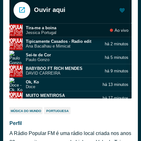
Ouvir aqui
Tira-me a boina
Ao vivo
Jessica Portugal
Tipicamente Casados - Radio edit
há 2 minutos
Ana Bacalhau e Mimicat
Sei-te de Cor
há 5 minutos
Paulo Gonzo
BABYBOO FT RICH MENDES
há 9 minutos
DAVID CARREIRA
Ok, Ko
há 13 minutos
Doce
MUITO MENTIROSA
há 17 minutos
BELITO CAMPOS
Sobre Todas As Coisas
há 24 minutos
MÚSICA DO MUNDO
PORTUGUESA
Fafá de Belém
AGUENTA CORAÇÃO
Perfil
há 29 minutos
NININHO VAZ MAIA
A Rádio Popular FM é uma rádio local criada nos anos
SAGITARIO
há 33 minutos
PEDRO FLORES