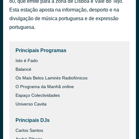
80, que emite para a zona de Lisboa e Vale do Tejo.
Não (Me) Percas
Esta estação aposta na informação, desporto e na
há 39 minutos
Pedro Khima
divulgação de música portuguesa e de expressão
portuguesa.
Principais Programas
Isto é Fado
Balancé
Os Mais Belos Lamirés Radiofónicos
O Programa da Manhã online
Espaço Colectividades
Universo Cavita
Principais DJs
Carlos Santos