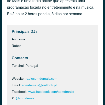
de Mais é uma rádio online que apresenta uma
no tiene sentido
programação focada no entretenimento e na música.
há 54 minutos
Beéle & Farruko
Está no ar 2 horas por dia, 3 dias por semana.
Principais DJs
Andreina
Ruben
Contacto
Funchal, Portugal
Website:
radiosomdemais.com
Email:
somdemais@outlook.pt
Facebook:
www.facebook.com/somdmais/
X:
@somdmais