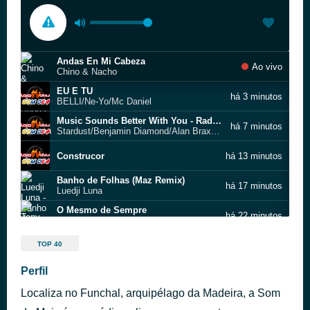
Andas En Mi Cabeza
Ao vivo
Chino & Nacho
EU E TU
há 3 minutos
BELLI/Ne-Yo/Mc Daniel
Music Sounds Better With You - Radio Edit
há 7 minutos
Stardust/Benjamin Diamond/Alan Braxe/Thomas Bangalter
Construcor
há 13 minutos
Banho de Folhas (Maz Remix)
há 17 minutos
Luedji Luna
O Mesmo de Sempre
há 22 minutos
Tony Carreira
Every Day (feat. Romain Virgo & Fiji)
há 29 minutos
TOP 40
Conkarah/Fiji/Romain Virgo
Piel Morena
Perfil
há 44 minutos
Thalía
Localiza no Funchal, arquipélago da Madeira, a Som
Eu Descasco-Lhe a Banana
há 50 minutos
Rosinha