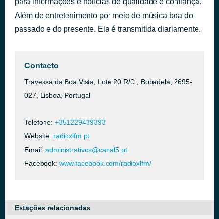
para informações e notícias de qualidade e confiança.
Quanto amore sei
Além de entretenimento por meio de música boa do
há 42 minutos
Eros Ramazzotti
passado e do presente. Ela é transmitida diariamente.
Contacto
Travessa da Boa Vista, Lote 20 R/C , Bobadela, 2695-
027, Lisboa, Portugal
Telefone:
+351229439393
Website:
radioxlfm.pt
Email:
administrativos@canal5.pt
Facebook:
www.facebook.com/radioxlfm/
Estações relacionadas