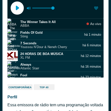
The Winner Takes It All
Ao vivo
ABBA
Fields Of Gold
há 1 minuto
Sting
7 Seconds
há 6 minutos
Youssou N’Dour & Neneh Cherry
24 HORAS DE BOA MÚSICA
há 12 minutos
XL FM
Always
há 16 minutos
Atlantic Starr
Fool
há 23 minutos
Chris Rea
A Volta do Mundo
há 27 minutos
CONTEMPORÂNEA
TOP 40
Alcione
What's Love Got To Do With It
Perfil
há 32 minutos
Tina Turner
Essa emissora de rádio tem uma programação voltada
The Dream Synopsis
há 38 minutos
The Last Shadow Puppets