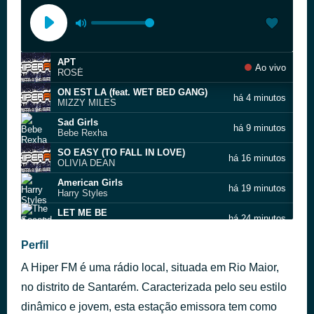
APT
Ao vivo
ROSÉ
ON EST LA (feat. WET BED GANG)
há 4 minutos
MIZZY MILES
Sad Girls
há 9 minutos
Bebe Rexha
SO EASY (TO FALL IN LOVE)
há 16 minutos
OLIVIA DEAN
American Girls
há 19 minutos
Harry Styles
LET ME BE
há 24 minutos
The Second Voice
Pôr Do Sol
Perfil
há 31 minutos
Vizinhos
A Hiper FM é uma rádio local, situada em Rio Maior,
HEAVEN ON YOUR MIND (feat. DAN TYMINSKI)
há 35 minutos
KYGO
no distrito de Santarém. Caracterizada pelo seu estilo
dinâmico e jovem, esta estação emissora tem como
AGARRA A TUA MUSICA!
há 40 minutos