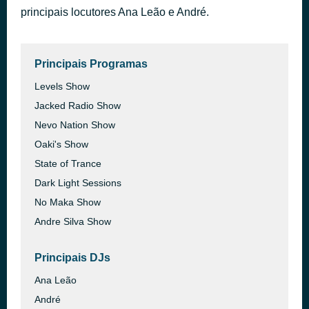
principais locutores Ana Leão e André.
Jamaican (Bam Bam)
há 44 minutos
HUGEL, Stefy De Cicco, Hugo Cantarra & Nikol Apatini
Principais Programas
Levels Show
Jacked Radio Show
Nevo Nation Show
Oaki's Show
State of Trance
Dark Light Sessions
No Maka Show
Andre Silva Show
Principais DJs
Ana Leão
André