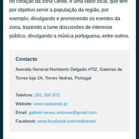
no coração da zona Oeste, é uma rádio local, que tem
ETERNOS
por objetivo servir a população da região, por
há 2 horas
BEÉLE FEAT ED SHEERAN KAROL G E SHAKIRA
exemplo, divulgando e promovendo os eventos da
zona, trazendo a lume discussões de interesse
público, divulgando a música portuguesa, entre outros.
Contacto
Avenida General Humberto Delgado nº32, Galerias de
Torres loja 2A, Torres Vedras, Portugal
Telefone:
261 336 970
Website:
www.radioeste.pt
Email:
gabriel.neves.antunes@gmail.com
Facebook:
www.facebook.com/radioeste/