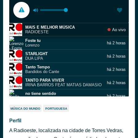
MAIS E MELHOR MÚSICA
Ao vivo
RADIOESTE
Foste tu
há 2 horas
Lorenzo
STARLIGHT
há 2 horas
DUA LIPA
Tanto Tempo
há 2 horas
Bandidos do Cante
TANTO PARA VIVER
há 2 horas
IRINA BARROS FEAT MATIAS DAMASIO
no tiene sentido
há 2 horas
Beéle & Farruko
SENHORITA
há 2 horas
MÚSICA DO MUNDO
PORTUGUESA
WISIN YOUNG FEAT MIKO
RESPIRAR
Perfil
há 2 horas
CALEMA FEAT SARA CORREIA
A Radioeste, localizada na cidade de Torres Vedras,
Multa
há 2 horas
David Carreira