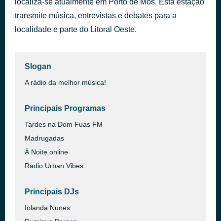
localiza-se atualmente em Porto de Mós. Esta estação
Rein Me In
transmite música, entrevistas e debates para a
há 50 minutos
Sam Fender
localidade e parte do Litoral Oeste.
Slogan
A rádio da melhor música!
Principais Programas
Tardes na Dom Fuas FM
Madrugadas
À Noite online
Radio Urban Vibes
Principais DJs
Iolanda Nunes