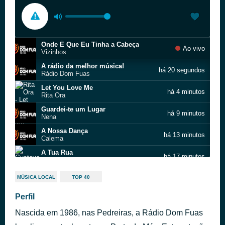
Onde É Que Eu Tinha a Cabeça
Ao vivo
Vizinhos
A rádio da melhor música!
há 20 segundos
Rádio Dom Fuas
Let You Love Me
há 4 minutos
Rita Ora
Guardei-te um Lugar
há 9 minutos
Nena
A Nossa Dança
há 13 minutos
Calema
A Tua Rua
há 17 minutos
Gustavo Reinas
No Matter Where I Go
há 22 minutos
MÚSICA LOCAL
TOP 40
Gui Aly
Justin Bieber
Perfil
há 25 minutos
Mini Concertos
Nascida em 1986, nas Pedreiras, a Rádio Dom Fuas
A rádio da melhor música!
há 46 minutos
Rádio Dom Fuas