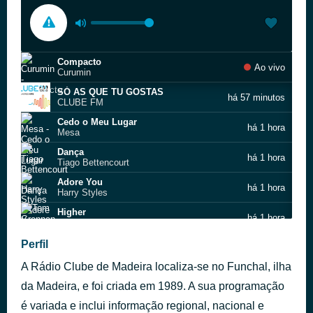
Compacto
Ao vivo
Curumin
SÓ AS QUE TU GOSTAS
há 57 minutos
CLUBE FM
Cedo o Meu Lugar
há 1 hora
Mesa
Dança
há 1 hora
Tiago Bettencourt
Adore You
há 1 hora
Harry Styles
Higher
há 1 hora
Tom Grennan
Gold Digger
Perfil
há 1 hora
Kanye West feat. Syleena Johnson
A Rádio Clube de Madeira localiza-se no Funchal, ilha
How Do I Say Goodbye
há 1 hora
Dean Lewis
da Madeira, e foi criada em 1989. A sua programação
Material Lover
é variada e inclui informação regional, nacional e
há 1 hora
SIENNA SPIRO