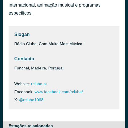
internacional, animação musical e programas
Feel The Pulse Rising
há 1 hora
BeatWizzies
específicos.
Slogan
Rádio Clube, Com Muito Mais Música !
Contacto
Funchal, Madeira, Portugal
Website:
rclube.pt
Facebook:
www.facebook.com/rclube/
X:
@rclube1068
Estações relacionadas