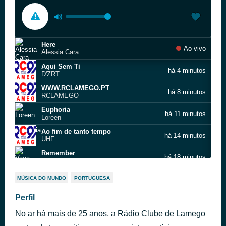
Here
Ao vivo
Alessia Cara
Aqui Sem Ti
há 4 minutos
D'ZRT
WWW.RCLAMEGO.PT
há 8 minutos
RCLAMEGO
Euphoria
há 11 minutos
Loreen
Ao fim de tanto tempo
há 14 minutos
UHF
Remember
há 18 minutos
Vaya Con Dios
Portugal, Portugal
há 22 minutos
MÚSICA DO MUNDO
PORTUGUESA
Jorge Palma
Time of Our Lives
Perfil
há 31 minutos
Pitbull
No ar há mais de 25 anos, a Rádio Clube de Lamego
Sexta‐feira (Emprego bom já)
há 34 minutos
Boss AC