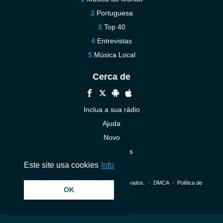
Portuguesa
Top 40
Entrevistas
Música Local
Cerca de
Inclua a sua rádio
Ajuda
Novo
Contacte-nos
Este site usa cookies
Info
© 2026 InstantAudio. Todos os direitos reservados. ・
DMCA
・
Política de
OK
Privacidade