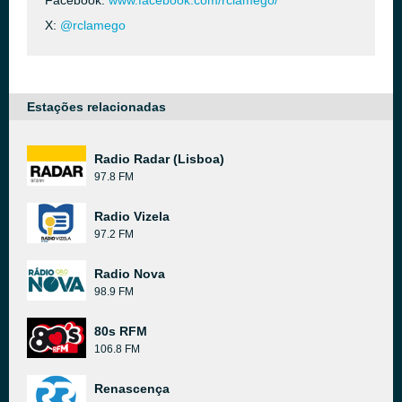
Facebook:
www.facebook.com/rclamego/
X:
@rclamego
Estações relacionadas
Radio Radar (Lisboa)
97.8 FM
Radio Vizela
97.2 FM
Radio Nova
98.9 FM
80s RFM
106.8 FM
Renascença