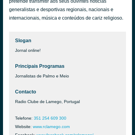
pretende transmitir aos seus ouvintes notícias
If You Say It Again
generalistas e desportivas regionais, nacionais e
há 38 minutos
Rozalla
internacionais, música e conteúdos de cariz religioso.
Slogan
Jornal online!
Principais Programas
Jornalistas de Palmo e Meio
Contacto
Radio Clube de Lamego, Portugal
Telefone:
351 254 609 300
Website:
www.rclamego.com