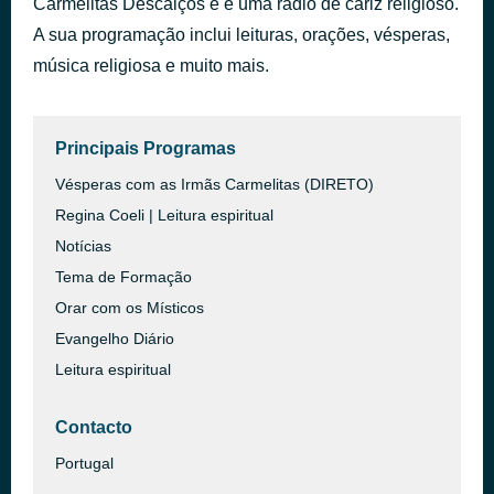
Carmelitas Descalços e é uma rádio de cariz religioso.
Pela vossa grande misericórdia [vQ9]
A sua programação inclui leituras, orações, vésperas,
há 46 minutos
XII Domingo
música religiosa e muito mais.
Principais Programas
Vésperas com as Irmãs Carmelitas (DIRETO)
Regina Coeli | Leitura espiritual
Notícias
Tema de Formação
Orar com os Místicos
Evangelho Diário
Leitura espiritual
Contacto
Portugal