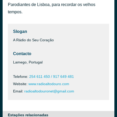
Parodiantes de Lisboa, para recordar os velhos
Pobre Ex-Namorado
há 15 horas
Vizinhos
tempos.
Slogan
A Rádio do Seu Coração
Contacto
Lamego, Portugal
Telefone:
254 611 450 / 917 649 481
Website:
www.radioaltodouro.com
Email:
radioaltodouronet@gmail.com
Estações relacionadas