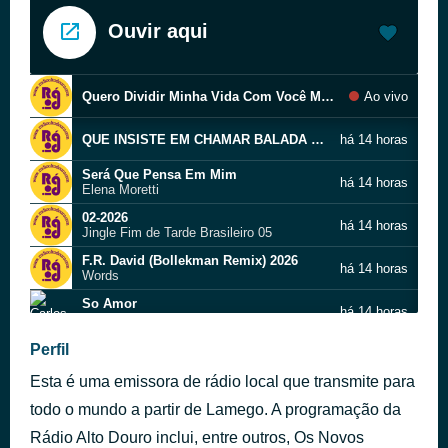
Ouvir aqui
Quero Dividir Minha Vida Com Você Música Romântica Para Declarar Todo o Seu Amor
Ao vivo
QUE INSISTE EM CHAMAR BALADA ROMÂNTICA ANOS 80
há 14 horas
Será Que Pensa Em Mim
há 14 horas
Elena Moretti
02-2026
há 14 horas
Jingle Fim de Tarde Brasileiro 05
F.R. David (Bollekman Remix) 2026
há 14 horas
Words
So Amor
há 14 horas
Carlos Lyra e Marcos Valle
Dueto Romântico (Sotaque de Portugal)
Perfil
há 14 horas
Amor Verdadeiro
Esta é uma emissora de rádio local que transmite para
Foi em Ti · J. Dos Santos
há 15 horas
todo o mundo a partir de Lamego. A programação da
Rádio Alto Douro inclui, entre outros, Os Novos
Se quiseres chorar, chora comigo · Podem Cuscar
há 15 horas