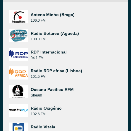
Antena Minho (Braga)
106.0 FM
Radio Botareu (Agueda)
100.0 FM
RDP Internacional
94.1 FM
Radio RDP africa (Lisboa)
101.5 FM
Oceano Pacífico RFM
Stream
Rádio Oxigénio
102.6 FM
Radio Vizela