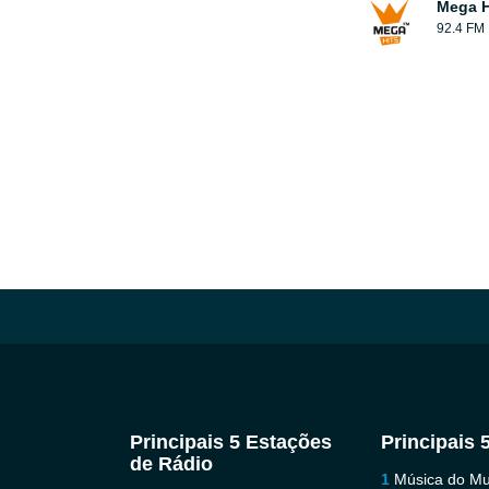
Mega H
92.4 FM
Principais 5 Estações
Principais 
de Rádio
Música do M