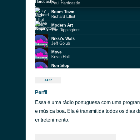
Paul Hardcastle
Boom Town
Richard Elliot
Modern Art
The Rippingtons
Nikki's Walk
Jeff Golub
Move
Kevin Hall
Non Stop
Andy Snitzer
Return of the Mack (I Like It) (feat. Gerald Albr
JAZZ
Tony Saunders
Perfil
Strollin'
Cindy Bradley
Essa é uma rádio portuguesa com uma program
Later On
Mezzoforte
e música boa. Ela é transmitida todos os dias 
Steps on the Globe
entretenimento.
Keiko Matsui