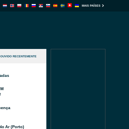
MAIS PAÍSES
OUVIDO RECENTEMENTE
nadas
FM
M
cença
No Ar (Porto)