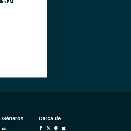
its FM
5 Géneros
Cerca de
undo