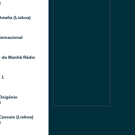
M
Amalia (Lisboa)
ternacional
o da Manhã Rádio
 1
Oxigénio
M
Cascais (Lisboa)
M