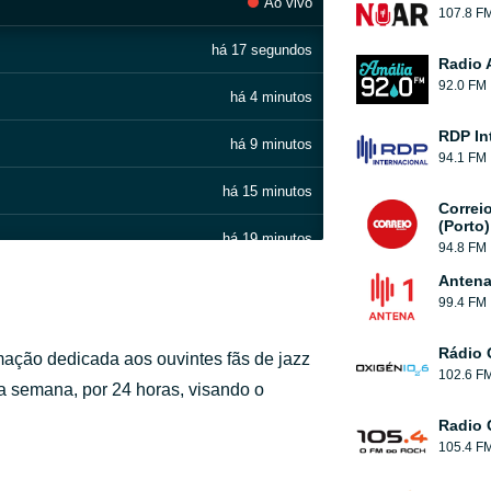
Ao vivo
107.8 F
há 17 segundos
Radio 
92.0 FM
há 4 minutos
RDP In
há 9 minutos
94.1 FM
há 15 minutos
Correi
(Porto)
há 19 minutos
94.8 FM
ight)
Antena
há 23 minutos
99.4 FM
há 28 minutos
Rádio 
ação dedicada aos ouvintes fãs de jazz
102.6 F
há 33 minutos
da semana, por 24 horas, visando o
Radio 
há 37 minutos
105.4 F