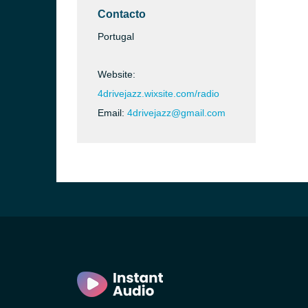
o)
Contacto
Portugal
Website:
4drivejazz.wixsite.com/radio
Email:
4drivejazz@gmail.com
 Gaia)
 Lanhoso)