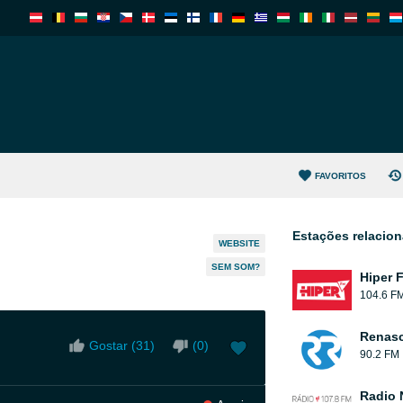
FAVORITOS
Estações relacio
WEBSITE
SEM SOM?
Hiper 
104.6 F
Renas
Gostar (
31
)
(
0
)
90.2 FM
Radio 